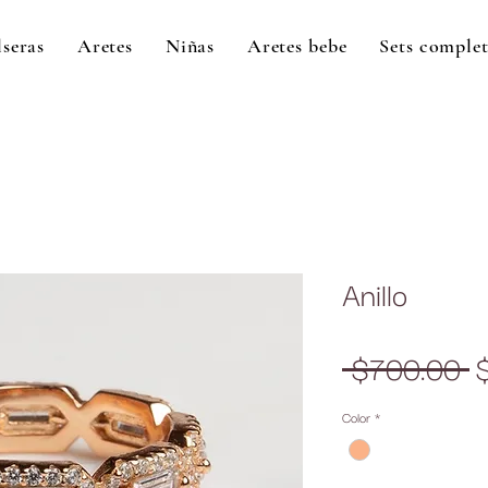
lseras
Aretes
Niñas
Aretes bebe
Sets comple
Anillo
P
 $700.00 
Color
*