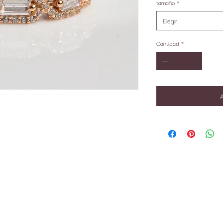
tamaño
*
Elegir
Cantidad
*
A