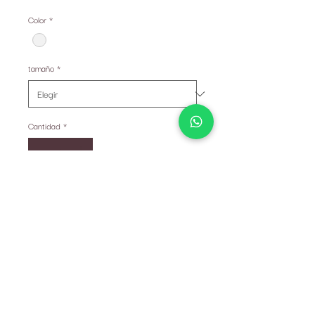
Color
*
tamaño
*
Cantidad
*
Agotado
Notificar al estar disponible