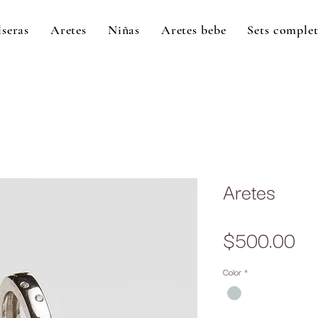
lseras
Aretes
Niñas
Aretes bebe
Sets comple
Aretes
Pr
$500.00
Color
*