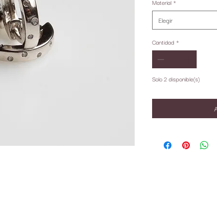
Material
*
Elegir
Cantidad
*
Solo 2 disponible(s)
A