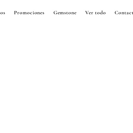
tos
Promociones
Gemstone
Ver todo
Contac
ecio