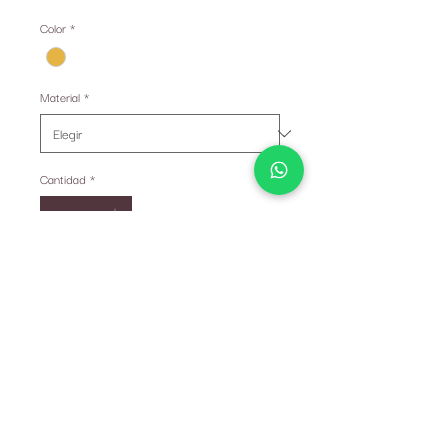
Color
*
Material
*
Cantidad
*
Solo 1 disponible(s)
Agregar al carrito