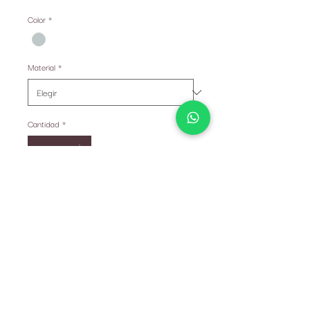
de
Color
*
oferta
Material
*
Cantidad
*
Solo 1 disponible(s)
Agregar al carrito