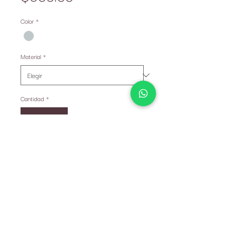
Color
*
Material
*
Cantidad
*
Agotado
Notificar al estar disponible