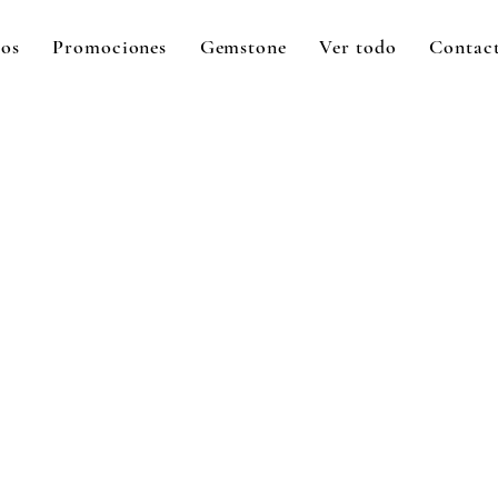
tos
Promociones
Gemstone
Ver todo
Contac
ecio