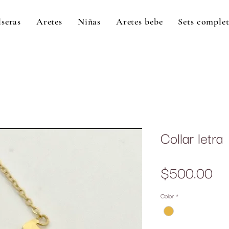
lseras
Aretes
Niñas
Aretes bebe
Sets comple
Collar letra
Pr
$500.00
Color
*