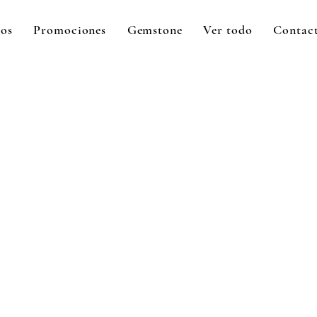
tos
Promociones
Gemstone
Ver todo
Contac
ecio