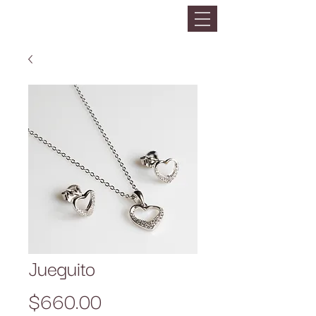
Jueguito
Precio
$660.00