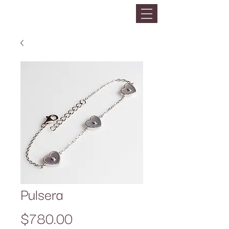
Pulsera
Precio
$780.00