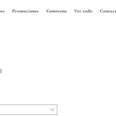
tos
Promociones
Gemstone
Ver todo
Contac
a
ecio