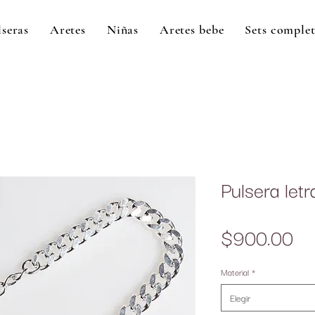
lseras
Aretes
Niñas
Aretes bebe
Sets comple
Pulsera letr
Pr
$900.00
Material
*
Elegir