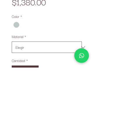
Precio
$1,380.00
Color
*
Material
*
Cantidad
*
Solo 1 disponible(s)
Agregar al carrito