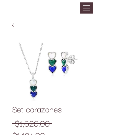
Set corazones
Precio
 $1,620.00 
Precio
$1,134.00