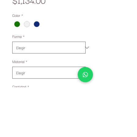
de
Color
*
oferta
Forma
*
Material
*
Cantidad
*
Solo 1 disponible(s)
Agregar al carrito